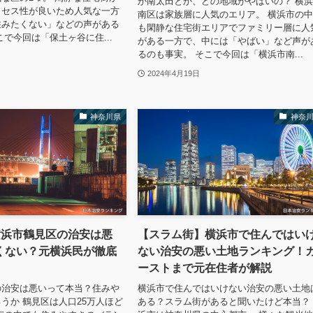
か南太田とか、どの地域がやばいの？ 横
クセス性が良いため人気な一方
南区は家族層に人気のエリア。 横浜市の
住みたくない」などの声がある
も閑静な住宅街エリアでファミリー層に人
こで今回は「保土ヶ谷に住...
がある一方で、中には「やばい」など声が
るのも事実。 そこで今回は「横浜市南...
2024年4月19日
神奈川県
神奈
横浜市鶴見区の治安は悪
【スラム街】横浜市で住んではい
くない？元横浜民が徹底
ない治安の悪い土地ランキング！
ーストまで元在住者が解説
の治安は悪いって本当？住みや
横浜市で住んではいけない治安の悪い土地
うか 鶴見区は人口25万人ほど
ある？スラム街があると聞いたけど本当？