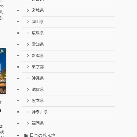
浜市
中で
宮城県
気
あ
岡山県
広島県
愛知県
川県
新潟県
東京都
沖縄県
滋賀県
熊本県
け
カ
神奈川県
福岡県
は
 横
日本の観光地