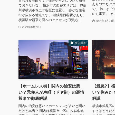
言われる理由って？住みやすさについて知っ
ありつつもア
ておきたいな… 横浜市の西谷エリアは、神奈
で、中には「
川県横浜市保土ケ谷区に位置し、静かな住宅
のも事実。 そ
街が広がる地域です。 相鉄線西谷駅があり、
横浜駅や新宿方面へのアクセスが便利な...
2024年4月24日
2024年8月20日
神奈川県
【ホームレス街】関内の治安は悪
【最悪?】
い？元住人が寿町（ドヤ街）の裏情
い？住みた
報まで徹底解説
解説
関内の治安は悪い？ホームレスが多いと聞い
横浜市鶴見区
たけど本当？ 関内は横浜市中区にある地域。
すさはどうだろ