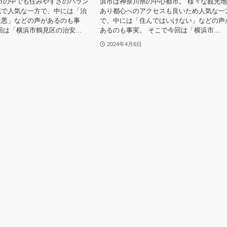
市の中でも住みやすさのバラン
浜市は神奈川県の中心都市。 様々な観光
域で人気な一方で、中には「治
あり都心へのアクセスも良いため人気な一
最悪」などの声があるのも事
で、中には「住んではいけない」などの声
回は「横浜市鶴見区の治安...
あるのも事実。 そこで今回は「横浜市...
2024年4月6日