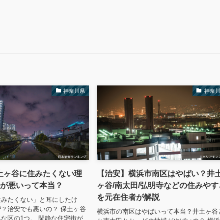
神奈川県
神奈
土ヶ谷に住みたくない理
【治安】横浜市南区はやばい？井
安が悪いって本当？
ヶ谷/南太田/弘明寺などの住みやす
を元在住者が解説
住みたくない」と耳にしたけ
？治安でも悪いの？ 保土ヶ谷
横浜市の南区はやばいって本当？井土ヶ谷
な区の1つ。 閑静な住宅街が