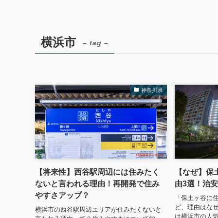
横浜市
– tag –
神奈川県
【将来性】西谷駅周辺には住みたく
【なぜ】保
ないと言われる理由！再開発で住み
由3選！治
やすさアップ？
「保土ヶ谷に
ど、理由はなぜ
横浜市の西谷駅周辺エリアが住みたくないと
は横浜市の人気