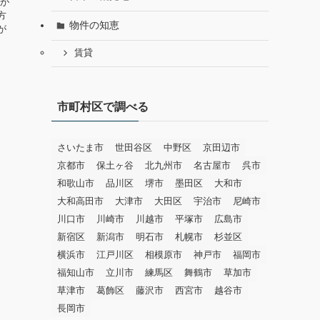
地が
方
物件の知恵
が
賃貸
市町村区で調べる
さいたま市
世田谷区
中野区
京田辺市
京都市
保土ヶ谷
北九州市
名古屋市
呉市
和歌山市
品川区
堺市
墨田区
大和市
大和高田市
大津市
大田区
宇治市
尼崎市
川口市
川崎市
川越市
平塚市
広島市
新宿区
新潟市
明石市
札幌市
杉並区
横浜市
江戸川区
相模原市
神戸市
福岡市
福知山市
立川市
練馬区
舞鶴市
草加市
草津市
葛飾区
藤沢市
西宮市
越谷市
長岡市