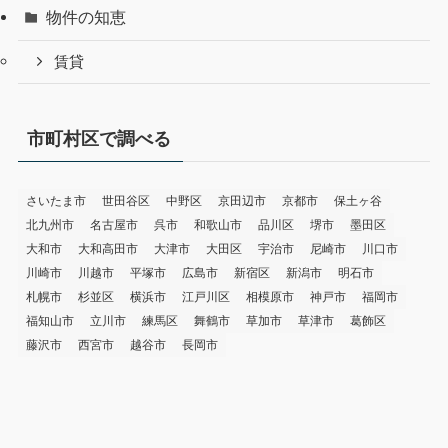
物件の知恵
賃貸
市町村区で調べる
さいたま市
世田谷区
中野区
京田辺市
京都市
保土ヶ谷
北九州市
名古屋市
呉市
和歌山市
品川区
堺市
墨田区
大和市
大和高田市
大津市
大田区
宇治市
尼崎市
川口市
川崎市
川越市
平塚市
広島市
新宿区
新潟市
明石市
札幌市
杉並区
横浜市
江戸川区
相模原市
神戸市
福岡市
福知山市
立川市
練馬区
舞鶴市
草加市
草津市
葛飾区
藤沢市
西宮市
越谷市
長岡市