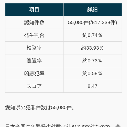
項目
詳細
認知件数
55,080件(/817,338件)
発生割合
約6.74％
検挙率
約33.93％
遭遇率
約0.73％
凶悪犯率
約0.58％
スコア
8.47
愛知県の犯罪件数は55,080件。
日本全国の犯罪発生件数は計817,338件なので、
全