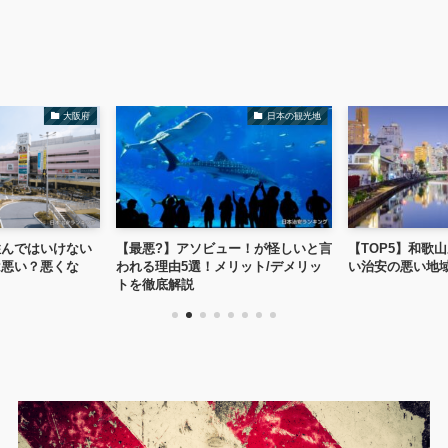
大阪府
日本の観光地
住んではいけない
【最悪?】アソビュー！が怪しいと言
【TOP5】和歌
は悪い？悪くな
われる理由5選！メリット/デメリッ
い治安の悪い地
トを徹底解説