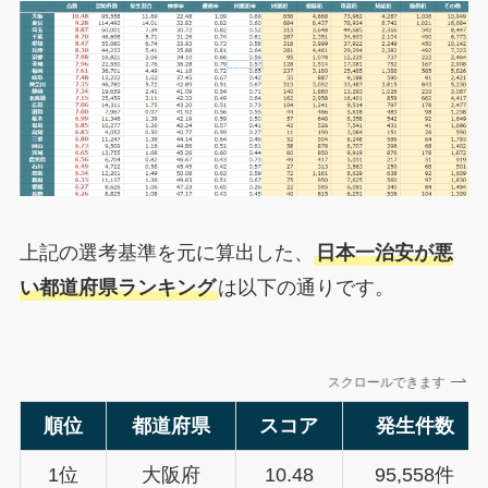
上記の選考基準を元に算出した、
日本一治安が悪
い都道府県ランキング
は以下の通りです。
スクロールできます
順位
都道府県
スコア
発生件数
1位
大阪府
10.48
95,558件