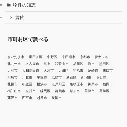
物件の知恵
賃貸
市町村区で調べる
さいたま市
世田谷区
中野区
京田辺市
京都市
保土ヶ谷
北九州市
名古屋市
呉市
和歌山市
品川区
堺市
墨田区
大和市
大和高田市
大津市
大田区
宇治市
尼崎市
川口市
川崎市
川越市
平塚市
広島市
新宿区
新潟市
明石市
札幌市
杉並区
横浜市
江戸川区
相模原市
神戸市
福岡市
福知山市
立川市
練馬区
舞鶴市
草加市
草津市
葛飾区
藤沢市
西宮市
越谷市
長岡市