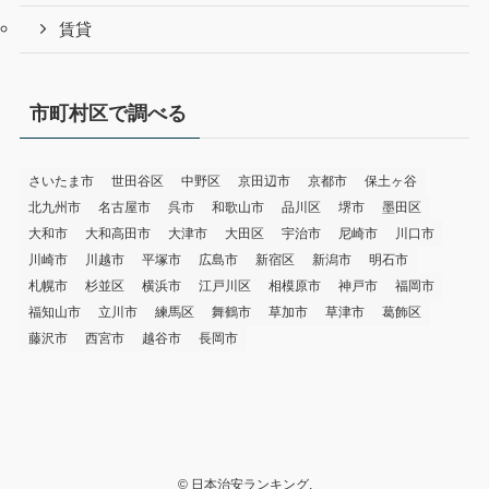
賃貸
市町村区で調べる
さいたま市
世田谷区
中野区
京田辺市
京都市
保土ヶ谷
北九州市
名古屋市
呉市
和歌山市
品川区
堺市
墨田区
大和市
大和高田市
大津市
大田区
宇治市
尼崎市
川口市
川崎市
川越市
平塚市
広島市
新宿区
新潟市
明石市
札幌市
杉並区
横浜市
江戸川区
相模原市
神戸市
福岡市
福知山市
立川市
練馬区
舞鶴市
草加市
草津市
葛飾区
藤沢市
西宮市
越谷市
長岡市
©
日本治安ランキング.