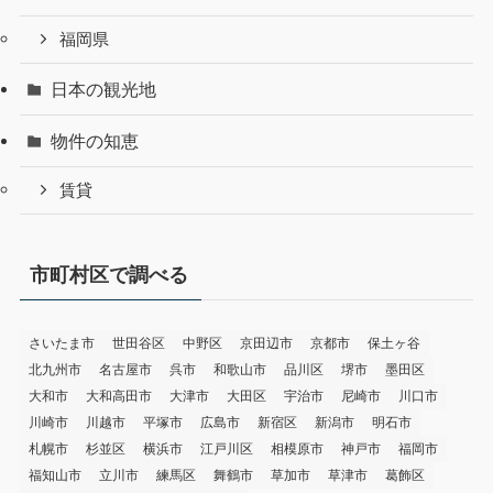
福岡県
日本の観光地
物件の知恵
賃貸
市町村区で調べる
さいたま市
世田谷区
中野区
京田辺市
京都市
保土ヶ谷
北九州市
名古屋市
呉市
和歌山市
品川区
堺市
墨田区
大和市
大和高田市
大津市
大田区
宇治市
尼崎市
川口市
川崎市
川越市
平塚市
広島市
新宿区
新潟市
明石市
札幌市
杉並区
横浜市
江戸川区
相模原市
神戸市
福岡市
福知山市
立川市
練馬区
舞鶴市
草加市
草津市
葛飾区